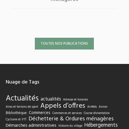
TOUTES NOS PUBLICATIONS
Nuage de Tags
Actualités
actualités
Adresse et horaires
Appels d’offres
Aires et terrains de sport
Arrêtés
Aviron
Commerces
Bibliothèque
Commerces et services
Course d'orientation
Déchetterie & Ordures ménagères
Cyclisme et VTT
Hébergements
Démarches adminitratives
Histoire du village