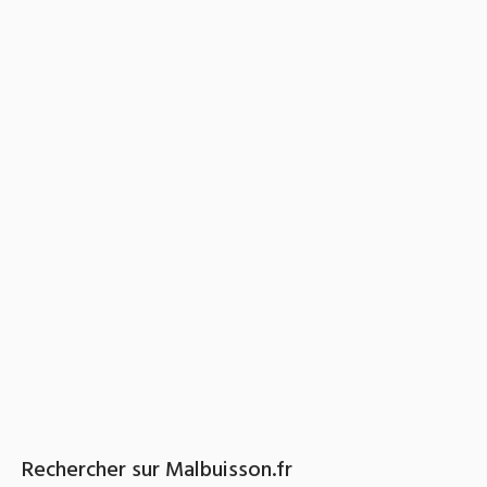
in
Hébergements
,
Restaurants
Le Bon Accueil – Hôtel***
Restaurant Etoilé Michelin
Catherine et Marc FAIVRE vous
accueillent dans leur maison de
famille, l’Hôtel Restaurant Le Bon
Accueil. Un restaurant gastronomique
étoilé au Michelin depuis 2000,...
En savoir plus
16 avril 2018
2
Rechercher sur Malbuisson.fr