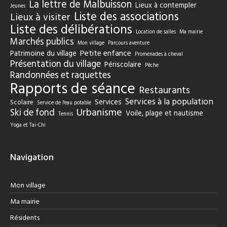
La lettre de Malbuisson
Lieux à contempler
Jeunes
Liste des associations
Lieux à visiter
Liste des délibérations
Location de salles
Ma mairie
Marchés publics
Mon village
Parcours aventure
Petite enfance
Patrimoine du village
Promenades à cheval
Présentation du village
Périscolaire
Pêche
Randonnées et raquettes
Rapports de séance
Restaurants
Services à la population
Services
Scolaire
Service de l'eau potable
Urbanisme
Ski de fond
Voile, plage et nautisme
Tennis
Yoga et Tai-Chi
Navigation
Mon village
Ma mairie
Résidents