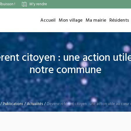
buisson !
M'y rendre
Accueil
Mon village
Ma mairie
Résidents
rent citoyen : une action uti
notre commune
/
Publications
/
Actualités
/
Devenir référent citoyen : une action utile au cœ