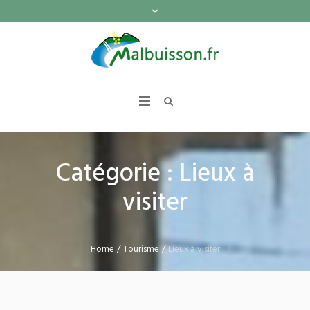
Catégorie :
Lieux à
visiter
Home
/
Tourisme
/
Lieux à visiter