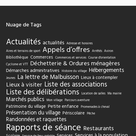
Nuage de Tags
Actualités
actualités
Adresse et horaires
Appels d’offres
Aires et terrains de sport
Arrêtés
Aviron
Commerces
Bibliothèque
Commerces et services
Course d'orientation
Déchetterie & Ordures ménagères
Cyclisme et VTT
Hébergements
Démarches adminitratives
Histoire du village
La lettre de Malbuisson
Lieux à contempler
Jeunes
Liste des associations
Lieux à visiter
Liste des délibérations
Location de salles
Ma mairie
Marchés publics
Mon village
Parcours aventure
Petite enfance
Patrimoine du village
Promenades à cheval
Présentation du village
Périscolaire
Pêche
Randonnées et raquettes
Rapports de séance
Restaurants
Services à la population
Services
Scolaire