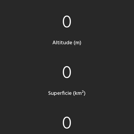
0
Altitude (m)
0
Superficie (km²)
0