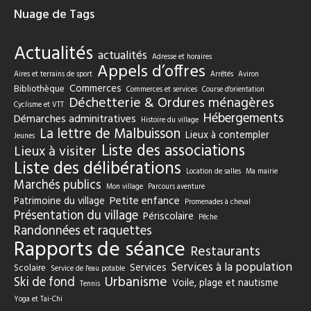
Nuage de Tags
Actualités
actualités
Adresse et horaires
Appels d’offres
Aires et terrains de sport
Arrêtés
Aviron
Commerces
Bibliothèque
Commerces et services
Course d'orientation
Déchetterie & Ordures ménagères
Cyclisme et VTT
Hébergements
Démarches adminitratives
Histoire du village
La lettre de Malbuisson
Lieux à contempler
Jeunes
Liste des associations
Lieux à visiter
Liste des délibérations
Location de salles
Ma mairie
Marchés publics
Mon village
Parcours aventure
Petite enfance
Patrimoine du village
Promenades à cheval
Présentation du village
Périscolaire
Pêche
Randonnées et raquettes
Rapports de séance
Restaurants
Services à la population
Services
Scolaire
Service de l'eau potable
Urbanisme
Ski de fond
Voile, plage et nautisme
Tennis
Yoga et Tai-Chi