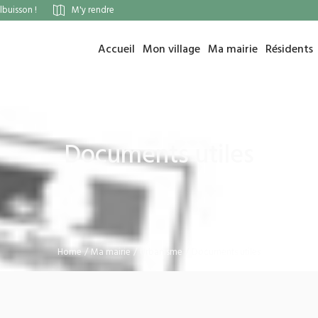
buisson !
M'y rendre
Accueil
Mon village
Ma mairie
Résidents
Documents utiles
Home
/
Ma mairie
/
Urbanisme
/
Documents utiles