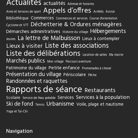
Actualités
actualités
Adresse et horaires
Appels d’offres
Aires et terrains de sport
Arrêtés
Aviron
Commerces
Bibliothèque
Commerces et services
Course d'orientation
Déchetterie & Ordures ménagères
Cyclisme et VTT
Hébergements
Démarches adminitratives
Histoire du village
La lettre de Malbuisson
Lieux à contempler
Jeunes
Liste des associations
Lieux à visiter
Liste des délibérations
Location de salles
Ma mairie
Marchés publics
Mon village
Parcours aventure
Petite enfance
Patrimoine du village
Promenades à cheval
Présentation du village
Périscolaire
Pêche
Randonnées et raquettes
Rapports de séance
Restaurants
Services à la population
Services
Scolaire
Service de l'eau potable
Urbanisme
Ski de fond
Voile, plage et nautisme
Tennis
Yoga et Tai-Chi
Navigation