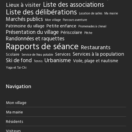
Liste des associations
Lieux à visiter
Liste des délibérations
Location de salles
Ma mairie
Marchés publics
Mon village
Parcours aventure
Petite enfance
Patrimoine du village
Promenades à cheval
Présentation du village
Périscolaire
Pêche
Randonnées et raquettes
Rapports de séance
Restaurants
Services à la population
Services
Scolaire
Service de l'eau potable
Urbanisme
Ski de fond
Voile, plage et nautisme
Tennis
Yoga et Tai-Chi
Navigation
Mon village
Ma mairie
Résidents
Visiteurs