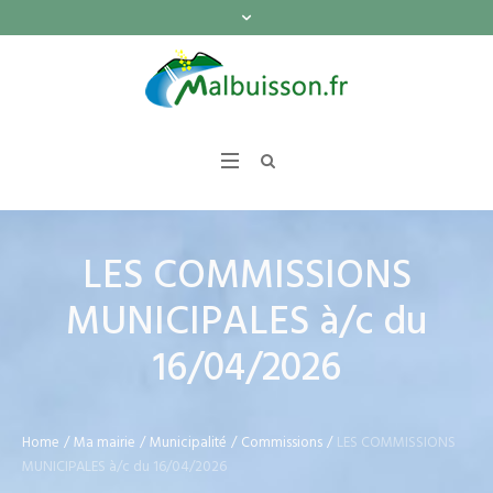
LES COMMISSIONS
MUNICIPALES à/c du
16/04/2026
Home
/
Ma mairie
/
Municipalité
/
Commissions
/
LES COMMISSIONS
MUNICIPALES à/c du 16/04/2026