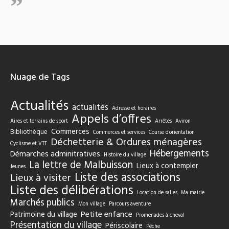
Nuage de Tags
Actualités
actualités
Adresse et horaires
Appels d’offres
Aires et terrains de sport
Arrêtés
Aviron
Commerces
Bibliothèque
Commerces et services
Course d'orientation
Déchetterie & Ordures ménagères
Cyclisme et VTT
Hébergements
Démarches adminitratives
Histoire du village
La lettre de Malbuisson
Lieux à contempler
Jeunes
Liste des associations
Lieux à visiter
Liste des délibérations
Location de salles
Ma mairie
Marchés publics
Mon village
Parcours aventure
Petite enfance
Patrimoine du village
Promenades à cheval
Présentation du village
Périscolaire
Pêche