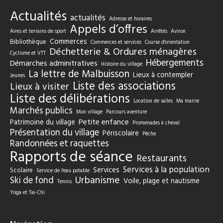
Actualités
actualités
Adresse et horaires
Appels d’offres
Aires et terrains de sport
Arrêtés
Aviron
Commerces
Bibliothèque
Commerces et services
Course d'orientation
Déchetterie & Ordures ménagères
Cyclisme et VTT
Hébergements
Démarches adminitratives
Histoire du village
La lettre de Malbuisson
Lieux à contempler
Jeunes
Liste des associations
Lieux à visiter
Liste des délibérations
Location de salles
Ma mairie
Marchés publics
Mon village
Parcours aventure
Petite enfance
Patrimoine du village
Promenades à cheval
Présentation du village
Périscolaire
Pêche
Randonnées et raquettes
Rapports de séance
Restaurants
Services à la population
Services
Scolaire
Service de l'eau potable
Urbanisme
Ski de fond
Voile, plage et nautisme
Tennis
Yoga et Tai-Chi