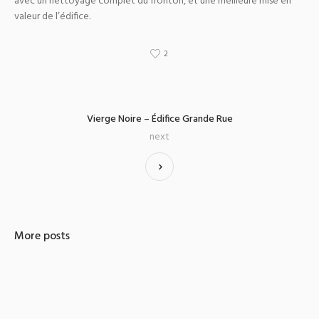
avec un nettoyage complet du fronton, et une meilleure mise en
valeur de l’édifice.
2
Vierge Noire – Édifice Grande Rue
next
More posts