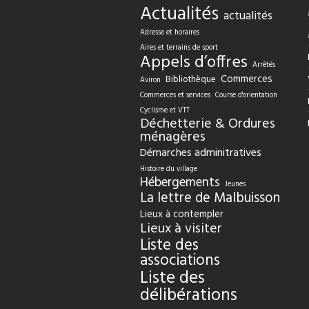
Actualités
actualités
Adresse et horaires
Aires et terrains de sport
Appels d’offres
Arrêtés
Commerces
Bibliothèque
Aviron
Commerces et services
Course d'orientation
Cyclisme et VTT
Déchetterie & Ordures
ménagères
Démarches adminitratives
Histoire du village
Hébergements
Jeunes
La lettre de Malbuisson
Lieux à contempler
Lieux à visiter
Liste des
associations
Liste des
délibérations