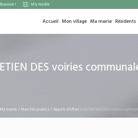
buisson !
M'y rendre
Accueil
Mon village
Ma mairie
Résidents
ETIEN DES voiries communale
Ma mairie
/
Marchés publics
/
Appels d’offres
/
ENTRETIEN DES voiries commun