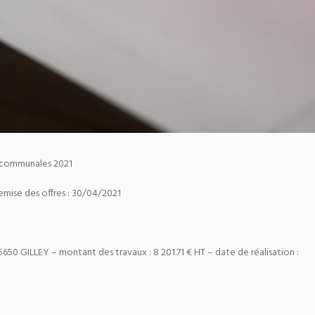
s communales 2021
mise des offres : 30/04/2021
50 GILLEY – montant des travaux : 8 201.71 € HT – date de réalisation :