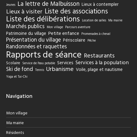
La lettre de Malbuisson
Lieux à contempler
Jeunes
Liste des associations
Lieux à visiter
Liste des délibérations
Location de salles
Ma mairie
Marchés publics
Mon village
Parcours aventure
Petite enfance
Patrimoine du village
Promenades à cheval
Présentation du village
Périscolaire
Pêche
Randonnées et raquettes
Rapports de séance
Restaurants
Services à la population
Services
Scolaire
Service de l'eau potable
Urbanisme
Ski de fond
Voile, plage et nautisme
Tennis
Yoga et Tai-Chi
Navigation
Mon village
Ma mairie
Résidents