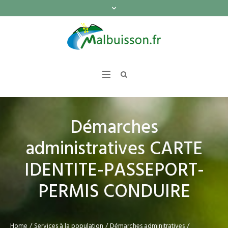
Démarches
administratives CARTE
IDENTITE-PASSEPORT-
PERMIS CONDUIRE
Home
/
Services à la population
/
Démarches adminitratives
/