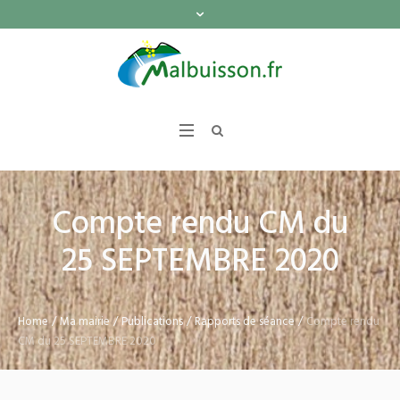
Compte rendu CM du
25 SEPTEMBRE 2020
Home
/
Ma mairie
/
Publications
/
Rapports de séance
/
Compte rendu
CM du 25 SEPTEMBRE 2020