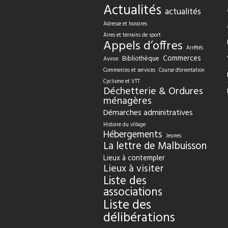
Actualités
actualités
Adresse et horaires
Aires et terrains de sport
Appels d’offres
Arrêtés
Commerces
Bibliothèque
Aviron
Commerces et services
Course d'orientation
Cyclisme et VTT
Déchetterie & Ordures
ménagères
Démarches adminitratives
Histoire du village
Hébergements
Jeunes
La lettre de Malbuisson
Lieux à contempler
Lieux à visiter
Liste des
associations
Liste des
délibérations