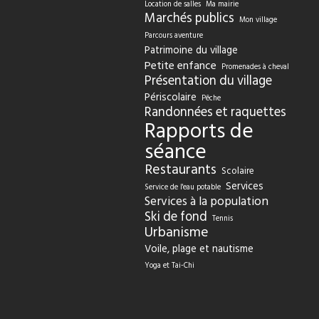
Location de salles
Ma mairie
Marchés publics
Mon village
Parcours aventure
Patrimoine du village
Petite enfance
Promenades à cheval
Présentation du village
Périscolaire
Pêche
Randonnées et raquettes
Rapports de
séance
Restaurants
Scolaire
Services
Service de l'eau potable
Services à la population
Ski de fond
Tennis
Urbanisme
Voile, plage et nautisme
Yoga et Tai-Chi