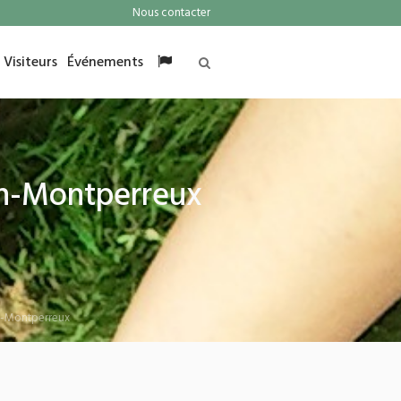
Nous contacter
Visiteurs
Événements
on-Montperreux
on-Montperreux