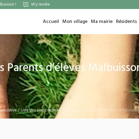
buisson !
M'y rendre
Accueil
Mon village
Ma mairie
Résidents
es Parents d’élèves Malbuiss
ssociative
/
Liste des associations
/
Association des Parents d’élèves Malbuiss