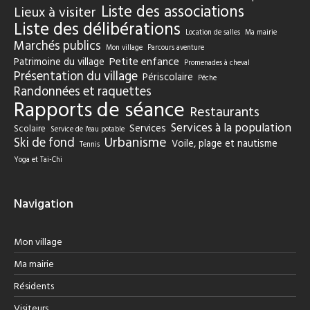
Liste des associations
Lieux à visiter
Liste des délibérations
Location de salles
Ma mairie
Marchés publics
Mon village
Parcours aventure
Petite enfance
Patrimoine du village
Promenades à cheval
Présentation du village
Périscolaire
Pêche
Randonnées et raquettes
Rapports de séance
Restaurants
Services à la population
Services
Scolaire
Service de l'eau potable
Urbanisme
Ski de fond
Voile, plage et nautisme
Tennis
Yoga et Tai-Chi
Navigation
Mon village
Ma mairie
Résidents
Visiteurs