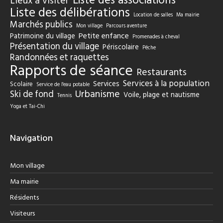
Liste des associations
Lieux à visiter
Liste des délibérations
Location de salles
Ma mairie
Marchés publics
Mon village
Parcours aventure
Petite enfance
Patrimoine du village
Promenades à cheval
Présentation du village
Périscolaire
Pêche
Randonnées et raquettes
Rapports de séance
Restaurants
Services à la population
Services
Scolaire
Service de l'eau potable
Urbanisme
Ski de fond
Voile, plage et nautisme
Tennis
Yoga et Tai-Chi
Navigation
Mon village
Ma mairie
Résidents
Visiteurs