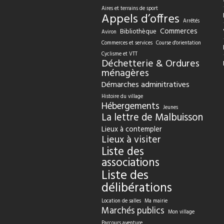
Aires et terrains de sport
Appels d’offres
Arrêtés
Commerces
Bibliothèque
Aviron
Commerces et services
Course d'orientation
Cyclisme et VTT
Déchetterie & Ordures
ménagères
Démarches adminitratives
Histoire du village
Hébergements
Jeunes
La lettre de Malbuisson
Lieux à contempler
Lieux à visiter
Liste des
associations
Liste des
délibérations
Location de salles
Ma mairie
Marchés publics
Mon village
Parcours aventure