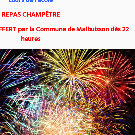
cours de l’école
REPAS CHAMPÊTRE
e OFFERT par la Commune de Malbuisson dès 22
heures