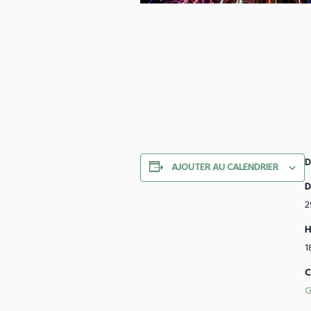
D
AJOUTER AU CALENDRIER
D
2
H
1
C
G