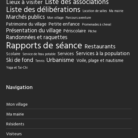
Liste des associations
Lieux à visiter
Liste des délibérations
Location de salles
Ma mairie
Marchés publics
Mon village
Parcours aventure
Petite enfance
Patrimoine du village
Promenades à cheval
Présentation du village
Périscolaire
Pêche
Randonnées et raquettes
Rapports de séance
Restaurants
Services à la population
Services
Scolaire
Service de l'eau potable
Urbanisme
Ski de fond
Voile, plage et nautisme
Tennis
Yoga et Tai-Chi
Navigation
Mon village
Ma mairie
Résidents
Visiteurs